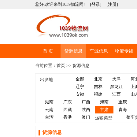
您好,欢迎来到1039物流网!
[登录]
[注册]
首 页
货源信息
车源信息
物流专线
当前位置：首页 >> 货源信息
全部
北京
天津
河
出发地:
辽宁
吉林
黑龙江
上
安徽
福建
江西
山
湖南
广东
广西
海南
重庆
云南
西藏
陕西
甘肃
青海
台湾
香港
澳门
整车
运输类型:
货源信息