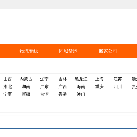
物流专线
同城货运
搬家公司
山西
内蒙古
辽宁
吉林
黑龙江
上海
江苏
浙
湖北
湖南
广东
广西
海南
重庆
四川
贵
宁夏
新疆
台湾
香港
澳门