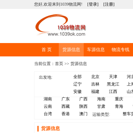
您好,欢迎来到1039物流网!
[登录]
[注册]
首 页
货源信息
车源信息
物流专线
当前位置：首页 >> 货源信息
全部
北京
天津
河
出发地:
辽宁
吉林
黑龙江
上
安徽
福建
江西
山
湖南
广东
广西
海南
重庆
云南
西藏
陕西
甘肃
青海
台湾
香港
澳门
整车
运输类型:
货源信息