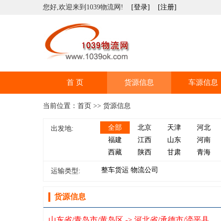
您好,欢迎来到1039物流网!
[登录]
[注册]
首 页
货源信息
车源信息
当前位置：首页 >> 货源信息
全部
北京
天津
河北
出发地:
福建
江西
山东
河南
西藏
陕西
甘肃
青海
整车货运
物流公司
运输类型:
货源信息
山东省/青岛市/黄岛区 -> 河北省/承德市/滦平县