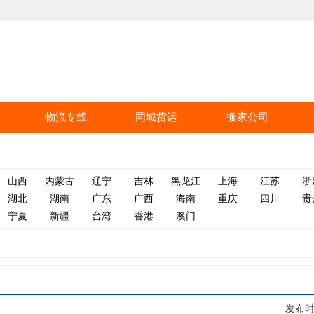
物流专线
同城货运
搬家公司
山西
内蒙古
辽宁
吉林
黑龙江
上海
江苏
浙
湖北
湖南
广东
广西
海南
重庆
四川
贵
宁夏
新疆
台湾
香港
澳门
发布时间