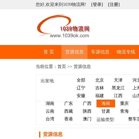
您好,欢迎来到1039物流网!
[登录]
[注册]
首 页
货源信息
车源信息
物流专线
当前位置：首页 >> 货源信息
全部
北京
天津
河
出发地:
辽宁
吉林
黑龙江
上
安徽
福建
江西
山
湖南
广东
广西
海南
重庆
云南
西藏
陕西
甘肃
青海
台湾
香港
澳门
整车
运输类型:
货源信息