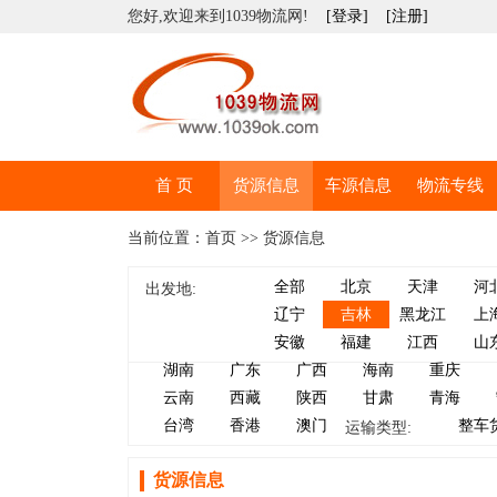
您好,欢迎来到1039物流网!
[登录]
[注册]
首 页
货源信息
车源信息
物流专线
当前位置：首页 >> 货源信息
全部
北京
天津
河
出发地:
辽宁
吉林
黑龙江
上
安徽
福建
江西
山
湖南
广东
广西
海南
重庆
云南
西藏
陕西
甘肃
青海
台湾
香港
澳门
整车
运输类型:
货源信息