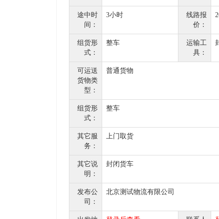
途中时
3小时
线路报
间：
价：
组货形
整车
运输工
式：
具：
可运送
普通货物
货物类
型：
组货形
整车
式：
其它服
上门取货
务：
其它说
封闭货车
明：
发布公
北京测试物流有限公司
司：